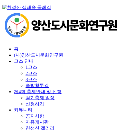
Skip
to
main
content
Menu
홈
(사)양산도시문화연구원
코스 안내
1코스
2코스
3코스
솔밭황톳길
제4회 축제안내 및 신청
걷기축제 일정
신청하기
커뮤니티
공지사항
자유게시판
천성산 갤러리